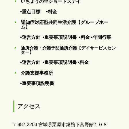
いちょうの里ショートステイ
E
•重点目標
•料金
認知症対応型共同生活介護【グループホー
E
ム】
•運営方針
•重要事項説明書
•料金
•年間行事
通所介護・介護予防通所介護【デイサービスセン
E
ター】
•運営方針
•重要事項説明書
•料金
介護支援事務所
E
•重要事項説明書
アクセス
〒987-2203 宮城県栗原市築館下宮野館１０８