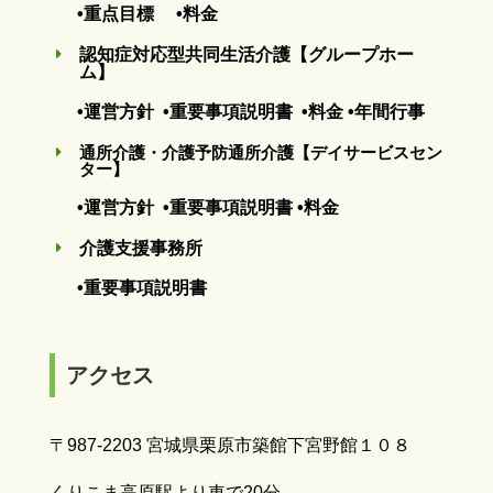
•重点目標
•料金
認知症対応型共同生活介護【グループホー
E
ム】
•運営方針
•重要事項説明書
•料金
•年間行事
通所介護・介護予防通所介護【デイサービスセン
E
ター】
•運営方針
•重要事項説明書
•料金
介護支援事務所
E
•重要事項説明書
アクセス
〒987-2203 宮城県栗原市築館下宮野館１０８
くりこま高原駅より車で20分